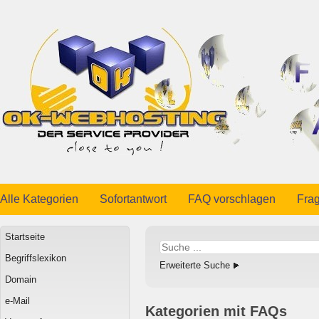
Alle Kategorien
Sofortantwort
FAQ vorschlagen
Frag
Startseite
Begriffslexikon
Erweiterte Suche
Domain
e-Mail
Kategorien mit FAQs