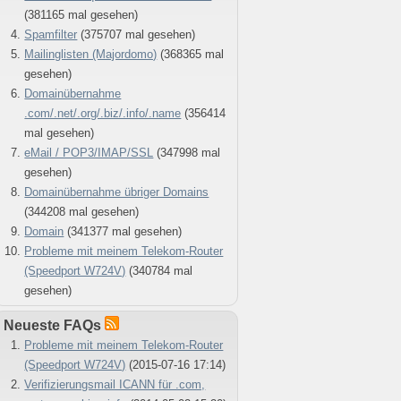
(381165 mal gesehen)
Spamfilter
(375707 mal gesehen)
Mailinglisten (Majordomo)
(368365 mal
gesehen)
Domainübernahme
.com/.net/.org/.biz/.info/.name
(356414
mal gesehen)
eMail / POP3/IMAP/SSL
(347998 mal
gesehen)
Domainübernahme übriger Domains
(344208 mal gesehen)
Domain
(341377 mal gesehen)
Probleme mit meinem Telekom-Router
(Speedport W724V)
(340784 mal
gesehen)
Neueste FAQs
Probleme mit meinem Telekom-Router
(Speedport W724V)
(2015-07-16 17:14)
Verifizierungsmail ICANN für .com,