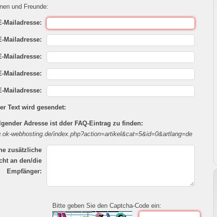
nen und Freunde:
E-Mailadresse:
E-Mailadresse:
E-Mailadresse:
E-Mailadresse:
E-Mailadresse:
er Text wird gesendet:
lgender Adresse ist dder FAQ-Eintrag zu finden:
aq.ok-webhosting.de/index.php?action=artikel&cat=5&id=0&artlang=de
ne zusätzliche
cht an den/die
Empfänger:
Bitte geben Sie den Captcha-Code ein: