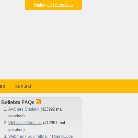
Einloggen
|
Anmelden
map
Kontakt
Beliebte FAQs
AwStats Statistik
(423992 mal
gesehen)
Webalizer Statistik
(412951 mal
gesehen)
Webmail / SquirrelMail / RoundCube