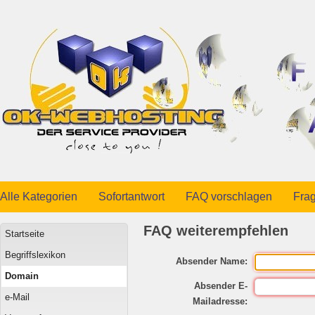
Alle Kategorien
Sofortantwort
FAQ vorschlagen
Frag
FAQ weiterempfehlen
Startseite
Begriffslexikon
Absender Name:
Domain
Absender E-
e-Mail
Mailadresse: