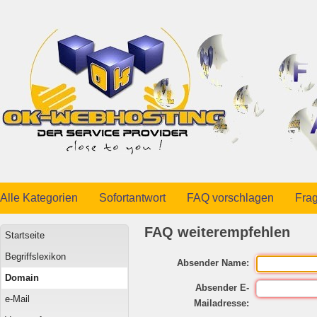
Alle Kategorien
Sofortantwort
FAQ vorschlagen
Frag
FAQ weiterempfehlen
Startseite
Begriffslexikon
Absender Name:
Domain
Absender E-
e-Mail
Mailadresse: