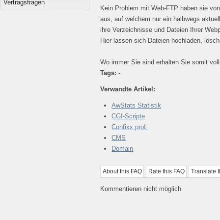
Vertragsfragen
Kein Problem mit Web-FTP haben sie von
aus, auf welchem nur ein halbwegs aktueller
ihre Verzeichnisse und Dateien Ihrer Web
Hier lassen sich Dateien hochladen, lösch
Wo immer Sie sind erhalten Sie somit voll
Tags:
-
Verwandte Artikel:
AwStats Statistik
CGI-Scripte
Confixx prof.
CMS
Domain
About this FAQ
Rate this FAQ
Translate 
Kommentieren nicht möglich