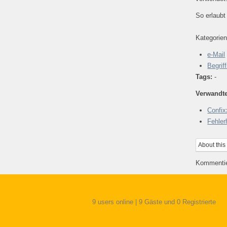
So erlaubt
Kategorien
e-Mail
Begrif
Tags:
-
Verwandte
Confix
Fehler
About this
Kommentie
9 users online | 9 Gäste und 0 Registrierte