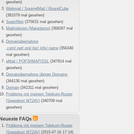
gesehen)
Webmail / SquirrelMail / RoundCube
(381079 mal gesehen)
Spamfilter
(375631 mal gesehen)
Mailinglisten (Majordomo)
(368287 mal
gesehen)
Domainübernahme
.com/.net/.org/.biz/.info/.name
(356340
mal gesehen)
eMail / POP3/IMAP/SSL
(347914 mal
gesehen)
Domainübernahme übriger Domains
(344136 mal gesehen)
Domain
(341311 mal gesehen)
Probleme mit meinem Telekom-Router
(Speedport W724V)
(340709 mal
gesehen)
Neueste FAQs
Probleme mit meinem Telekom-Router
(Speedport W724V)
(2015-07-16 17:14)