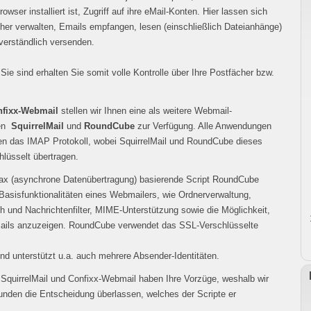
rowser installiert ist, Zugriff auf ihre eMail-Konten. Hier lassen sich
er verwalten, Emails empfangen, lesen (einschließlich Dateianhänge)
verständlich versenden.
ie sind erhalten Sie somit volle Kontrolle über Ihre Postfächer bzw.
fixx-Webmail
stellen wir Ihnen eine als weitere Webmail-
hen
SquirrelMail
und
RoundCube
zur Verfügung. Alle Anwendungen
en das IMAP Protokoll, wobei SquirrelMail
und RoundCube dieses
lüsselt übertragen.
jax (asynchrone Datenübertragung) basierende Script RoundCube
e Basisfunktionalitäten eines Webmailers, wie Ordnerverwaltung,
 und Nachrichtenfilter, MIME-Unterstützung sowie die Möglichkeit,
ils anzuzeigen. RoundCube verwendet das SSL-Verschlüsselte
und unterstützt u.a. auch mehrere Absender-Identitäten.
SquirrelMail und Confixx-Webmail haben Ihre Vorzüge, weshalb wir
nden die Entscheidung überlassen, welches der Scripte er
.