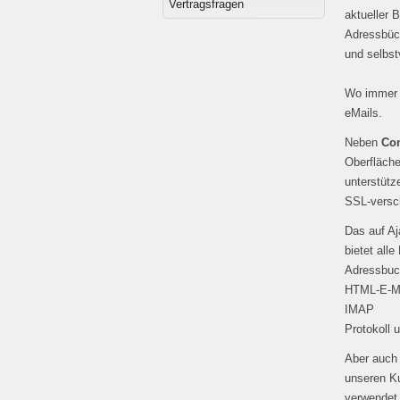
Vertragsfragen
aktueller B
Adressbüch
und selbst
Wo immer S
eMails.
Neben
Con
Oberfläc
unterstütz
SSL-versch
Das auf A
bietet all
Adressbuch
HTML-E-Ma
IMAP
Protokoll 
Aber auch 
unseren Ku
verwendet