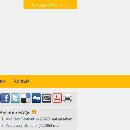
Einloggen
|
Anmelden
map
Kontakt
Beliebte FAQs
AwStats Statistik
(423920 mal gesehen)
Webalizer Statistik
(412863 mal