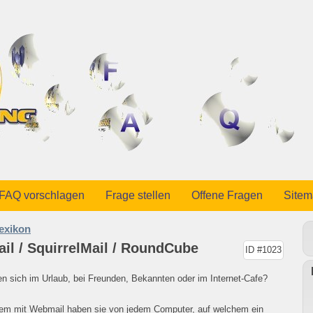
FAQ vorschlagen
Frage stellen
Offene Fragen
Site
lexikon
l / SquirrelMail / RoundCube
ID #1023
en sich im Urlaub, bei Freunden, Bekannten oder im Internet-Cafe?
lem mit Webmail haben sie von jedem Computer, auf welchem ein