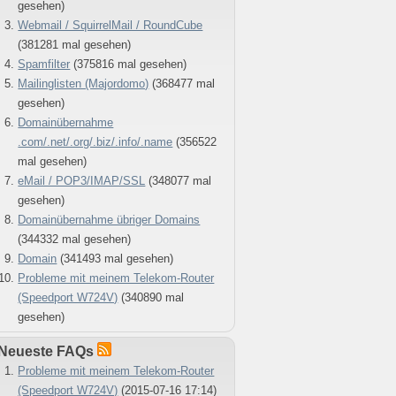
gesehen)
Webmail / SquirrelMail / RoundCube
(381281 mal gesehen)
Spamfilter
(375816 mal gesehen)
Mailinglisten (Majordomo)
(368477 mal
gesehen)
Domainübernahme
.com/.net/.org/.biz/.info/.name
(356522
mal gesehen)
eMail / POP3/IMAP/SSL
(348077 mal
gesehen)
Domainübernahme übriger Domains
(344332 mal gesehen)
Domain
(341493 mal gesehen)
Probleme mit meinem Telekom-Router
(Speedport W724V)
(340890 mal
gesehen)
Neueste FAQs
Probleme mit meinem Telekom-Router
(Speedport W724V)
(2015-07-16 17:14)