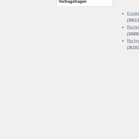
Vertragsfragen
Kündig
(39513
Rechnu
(34906
Rechnu
(36181