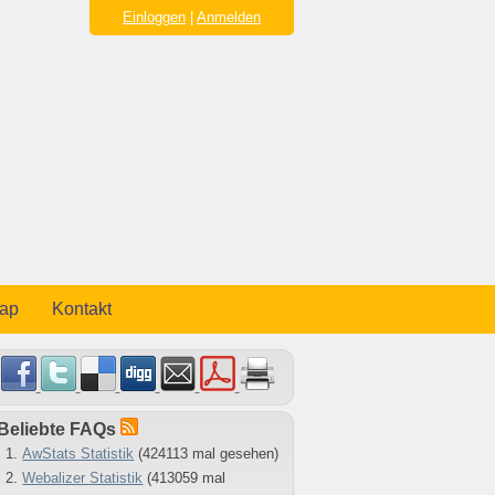
Einloggen
|
Anmelden
map
Kontakt
Beliebte FAQs
AwStats Statistik
(424113 mal gesehen)
Webalizer Statistik
(413059 mal