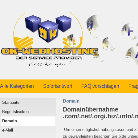
Alle Kategorien
Sofortantwort
FAQ vorschlagen
Frag
Domain
Startseite
Domainübernahme
Begriffslexikon
.com/.net/.org/.biz/.info/
Domain
Um einen möglichst reibunglsosen und z
e-Mail
zu gewährleisten beachten Sie bitte unbe