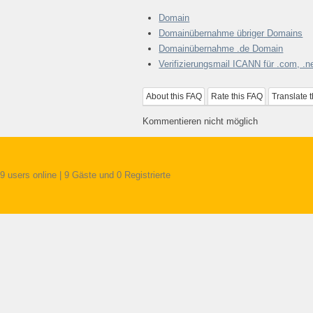
Domain
Domainübernahme übriger Domains
Domainübernahme .de Domain
Verifizierungsmail ICANN für .com, .net
About this FAQ
Rate this FAQ
Translate 
Kommentieren nicht möglich
9 users online | 9 Gäste und 0 Registrierte