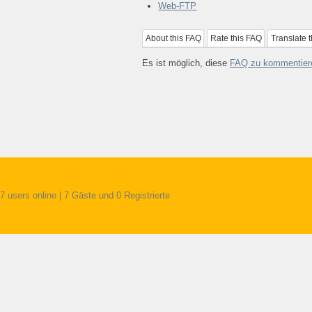
Web-FTP
About this FAQ
Rate this FAQ
Translate 
Es ist möglich, diese
FAQ zu kommentier
7 users online | 7 Gäste und 0 Registrierte