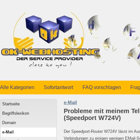
Alle Kategorien
Sofortantwort
FAQ vorschlagen
Frag
e-Mail
Startseite
Probleme mit meinem Te
Begriffslexikon
(Speedport W724V)
Domain
Der Speedport-Router W724V lässt im Aus
e-Mail
Verbindungen zu einigen wenigen EMail-Se