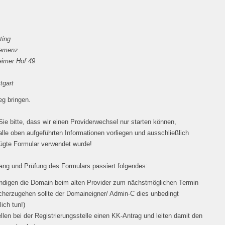
ting
lemenz
imer Hof 49
tgart
g bringen.
ie bitte, dass wir einen Providerwechsel nur starten können,
lle oben aufgeführten Informationen vorliegen und ausschließlich
ügte Formular verwendet wurde!
ng und Prüfung des Formulars passiert folgendes:
ndigen die Domain beim alten Provider zum nächstmöglichen Termin
cherzugehen sollte der Domaineigner/ Admin-C dies unbedingt
lich tun!)
ellen bei der Registrierungsstelle einen KK-Antrag und leiten damit den