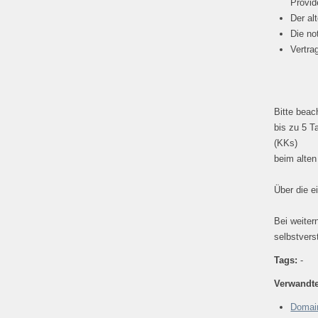
Provid
Der al
Die no
Vertrag
Bitte beac
bis zu 5 T
(KKs)
beim alten
Über die e
Bei weiter
selbstvers
Tags:
-
Verwandte
Domai