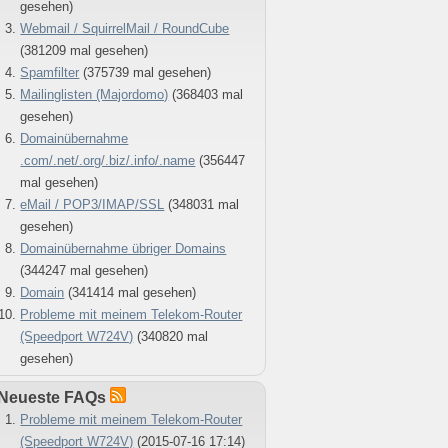
gesehen)
Webmail / SquirrelMail / RoundCube
(381209 mal gesehen)
Spamfilter
(375739 mal gesehen)
Mailinglisten (Majordomo)
(368403 mal
gesehen)
Domainübernahme
.com/.net/.org/.biz/.info/.name
(356447
mal gesehen)
eMail / POP3/IMAP/SSL
(348031 mal
gesehen)
Domainübernahme übriger Domains
(344247 mal gesehen)
Domain
(341414 mal gesehen)
Probleme mit meinem Telekom-Router
(Speedport W724V)
(340820 mal
gesehen)
Neueste FAQs
Probleme mit meinem Telekom-Router
(Speedport W724V)
(2015-07-16 17:14)