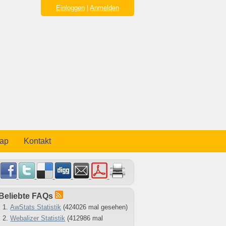
Einloggen
|
Anmelden
map
Kontakt
Beliebte FAQs
AwStats Statistik
(424026 mal gesehen)
Webalizer Statistik
(412986 mal