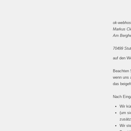
ok-webhos
Markus C
Am Berghe
70499 Stut
auf den We
Beachten S
wenn uns a
das beigef
Nach Einga
Wir kü
(um si
zusätz
Wir st