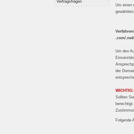
Vertragsfragen
Um einen 
gewährleis
Verfahren
.com/.net/
Um den Auf
Einverstän
Ansprechp
der Domain
entspreche
WICHTIG:
Sollten Si
berechtigt
Zustimmun
Folgende 