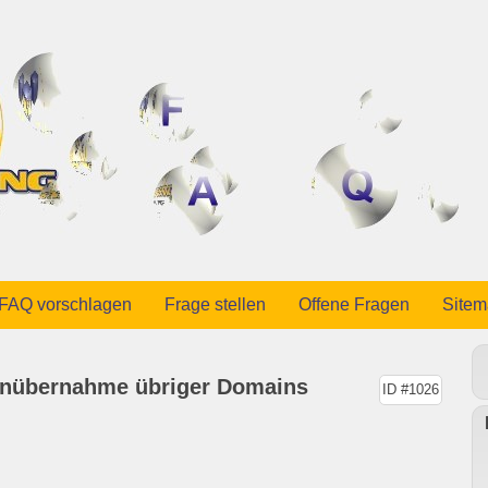
FAQ vorschlagen
Frage stellen
Offene Fragen
Site
nübernahme übriger Domains
ID #1026