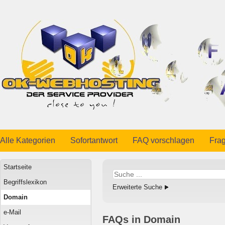
Alle Kategorien
Sofortantwort
FAQ vorschlagen
Frag
Startseite
Begriffslexikon
Erweiterte Suche
Domain
e-Mail
FAQs in Domain