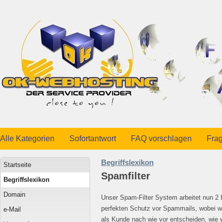
Alle Kategorien
Sofortantwort
FAQ vorschlagen
Frag
Begriffslexikon
Startseite
Spamfilter
Begriffslexikon
Domain
Unser Spam-Filter System arbeitet nun 2 
perfekten Schutz vor Spammails, wobei wi
e-Mail
als Kunde nach wie vor entscheiden, wie 