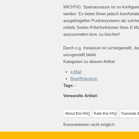
WICHTIG: Spamassassin ist so konfigurier
werden. Es bietet Ihnen jedoch komfortab
ausgeklügelten Punktesystems als solch
mittels Sortier-/Filterfunktionen Ihres E-
auszusondern bzw. zu löschen!
Durch o.g. Instanzen ist sichergestellt, da
unzugestellt bleibt.
Kategorien zu diesem Artikel
e-Mail
Begriffslexikon
Tags:
-
Verwandte Artikel:
About this FAQ
Rate this FAQ
Translate 
Kommentieren nicht möglich