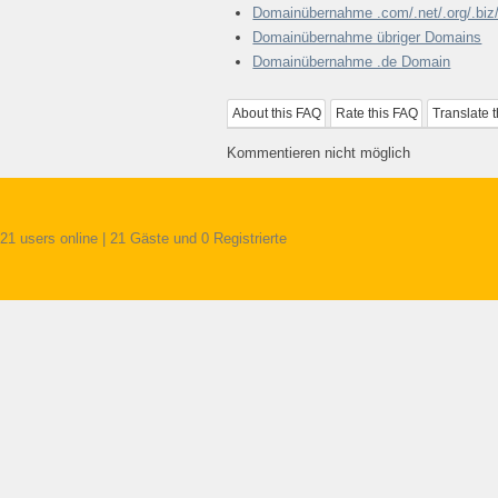
Domainübernahme .com/.net/.org/.biz/
Domainübernahme übriger Domains
Domainübernahme .de Domain
About this FAQ
Rate this FAQ
Translate 
Kommentieren nicht möglich
21 users online | 21 Gäste und 0 Registrierte