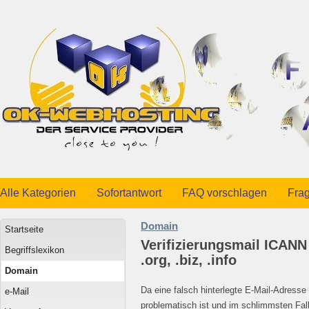
Alle Kategorien
Sofortantwort
FAQ vorschlagen
Frag
Domain
Startseite
Verifizierungsmail ICANN 
Begriffslexikon
.org, .biz, .info
Domain
Da eine falsch hinterlegte E-Mail-Adresse
e-Mail
problematisch ist und im schlimmsten Fal