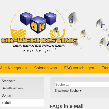
Alle Kategorien
Sofortantwort
FAQ vorschlagen
Frag
Startseite
Begriffslexikon
Erweiterte Suche
Domain
e-Mail
FAQs in e-Mail