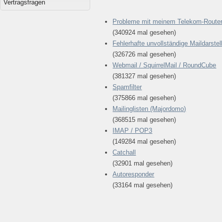
Vertragsfragen
Probleme mit meinem Telekom-Route
(340924 mal gesehen)
Fehlerhafte unvollständige Maildarstel
(326726 mal gesehen)
Webmail / SquirrelMail / RoundCube
(381327 mal gesehen)
Spamfilter
(375866 mal gesehen)
Mailinglisten (Majordomo)
(368515 mal gesehen)
IMAP / POP3
(149284 mal gesehen)
Catchall
(32901 mal gesehen)
Autoresponder
(33164 mal gesehen)