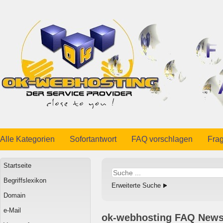
Alle Kategorien
Sofortantwort
FAQ vorschlagen
Frag
Startseite
Begriffslexikon
Erweiterte Suche
Domain
e-Mail
ok-webhosting FAQ News